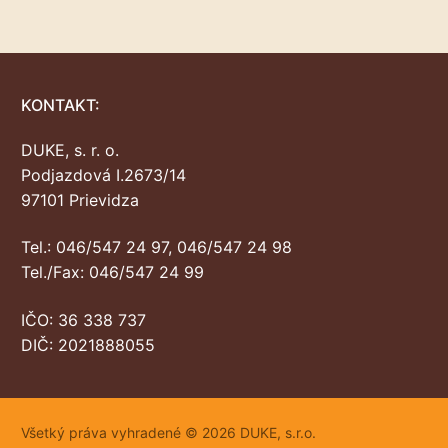
KONTAKT:
DUKE, s. r. o.
Podjazdová I.2673/14
97101 Prievidza
Tel.: 046/547 24 97, 046/547 24 98
Tel./Fax: 046/547 24 99
IČO: 36 338 737
DIČ: 2021888055
Všetký práva vyhradené © 2026 DUKE, s.r.o.