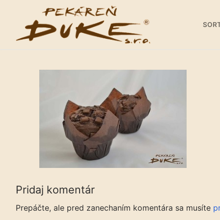
Preskočiť
na
SOR
obsah
Sortiment
Predajne
Galéria
Kariéra
Pridaj komentár
O nás
Prepáčte, ale pred zanechaním komentára sa musíte
pr
Kontakty