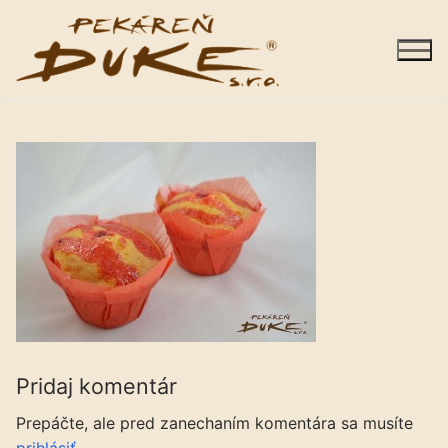
Preskočiť
na
obsah
Sortiment
Predajne
Galéria
Kariéra
Pridaj komentár
O nás
Prepáčte, ale pred zanechaním komentára sa musíte
Kontakty