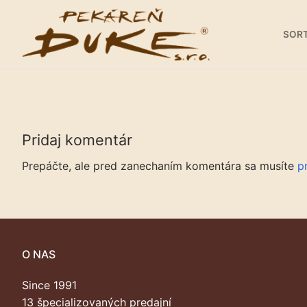
Preskočiť
na
SOR
obsah
Pridaj komentár
Sortiment
Prepáčte, ale pred zanechaním komentára sa musíte
pr
Predajne
Galéria
Kariéra
O NAS
O nás
Since 1991
Kontakty
13 špecializovaných predajní