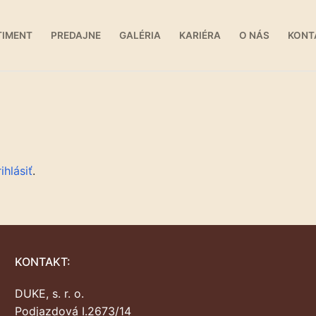
TIMENT
PREDAJNE
GALÉRIA
KARIÉRA
O NÁS
KONT
ihlásiť
.
KONTAKT:
DUKE, s. r. o.
Podjazdová I.2673/14