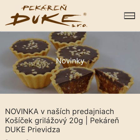
Preskočiť
na
obsah
Novinky
Sortiment
Predajne
Galéria
Kariéra
NOVINKA v naších predajniach
Košíček grilážový 20g | Pekáreň
O nás
DUKE Prievidza
Kontakty