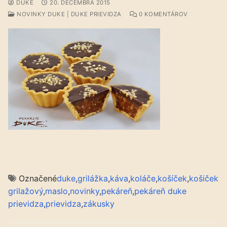
DUKE
20. DECEMBRA 2015
NOVINKY DUKE | DUKE PRIEVIDZA
0 KOMENTÁROV
Označené
duke
,
grilážka
,
káva
,
koláče
,
košíček
,
košiček
grilažový
,
maslo
,
novinky
,
pekáreň
,
pekáreň duke
prievidza
,
prievidza
,
zákusky