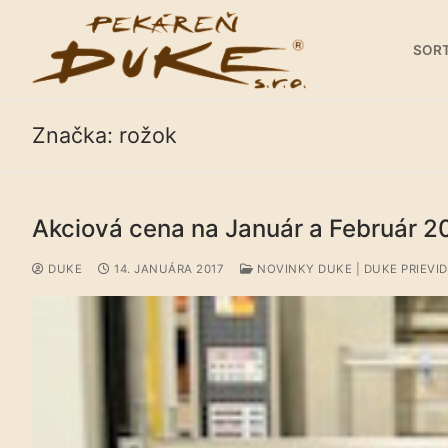
Preskočiť
na
SOR
obsah
Značka:
rožok
Akciová cena na Január a Február 2
Sortiment
Predajne
DUKE
14. JANUÁRA 2017
NOVINKY DUKE | DUKE PRIEVI
Galéria
Kariéra
O nás
Kontakty