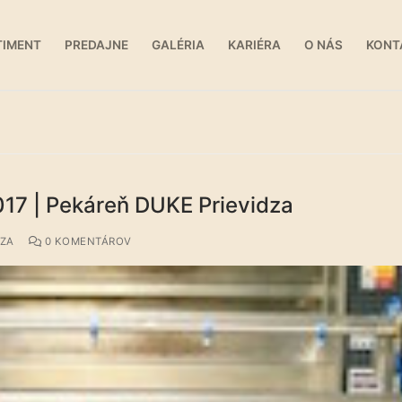
TIMENT
PREDAJNE
GALÉRIA
KARIÉRA
O NÁS
KONT
017 | Pekáreň DUKE Prievidza
DZA
0 KOMENTÁROV