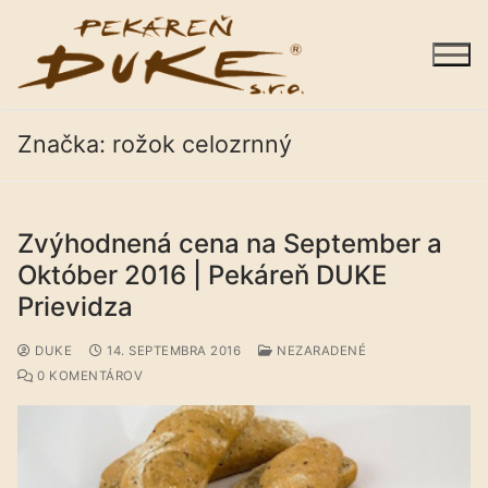
Preskočiť
na
obsah
Značka:
rožok celozrnný
Zvýhodnená cena na September a
Sortiment
Október 2016 | Pekáreň DUKE
Predajne
Prievidza
Galéria
DUKE
14. SEPTEMBRA 2016
NEZARADENÉ
0 KOMENTÁROV
Kariéra
O nás
Kontakty