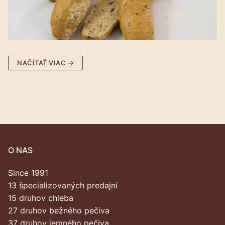
NAČÍTAŤ VIAC →
O NAS
Since 1991
13 špecializovaných predajní
15 druhov chleba
27 druhov bežného pečiva
37 druhov jemného pečiva,