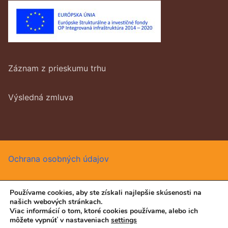
Záznam z prieskumu trhu
Výsledná zmluva
Ochrana osobných údajov
Používame cookies, aby ste získali najlepšie skúsenosti na
našich webových stránkach.
Všetký práva vyhradené © 2026 DUKE, s.r.o.
Viac informácií o tom, ktoré cookies používame, alebo ich
môžete vypnúť v nastaveniach
settings