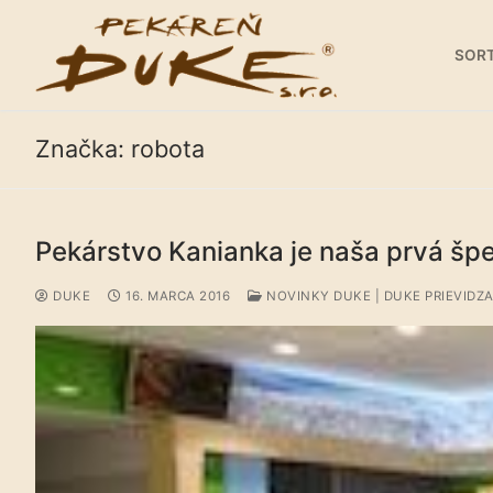
Preskočiť
na
SOR
obsah
Značka:
robota
Pekárstvo Kanianka je naša prvá špe
Sortiment
Predajne
DUKE
16. MARCA 2016
NOVINKY DUKE | DUKE PRIEVIDZ
Galéria
Kariéra
O nás
Kontakty