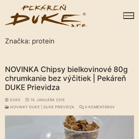
Preskočiť
na
obsah
Značka:
protein
NOVINKA Chipsy bielkovinové 80g
Sortiment
chrumkanie bez výčitiek | Pekáreň
Predajne
DUKE Prievidza
Galéria
DUKE
19. JANUÁRA 2016
NOVINKY DUKE | DUKE PRIEVIDZA
0 KOMENTÁROV
Kariéra
O nás
Kontakty