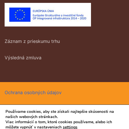
Záznam z prieskumu trhu
Výsledná zmluva
Ochrana osobných údajov
Používame cookies, aby ste získali najlepšie skúsenosti na
našich webových stránkach.
Všetký práva vyhradené © 2026 DUKE, s.r.o.
Viac informácií o tom, ktoré cookies používame, alebo ich
môžete vypnúť v nastaveniach
settings