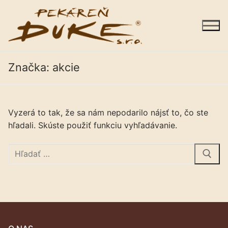
Preskočiť
na
obsah
Značka:
akcie
Vyzerá to tak, že sa nám nepodarilo nájsť to, čo ste
Sortiment
hľadali. Skúste použiť funkciu vyhľadávanie.
Predajne
Hľadať:
Galéria
Kariéra
O nás
Kontakty