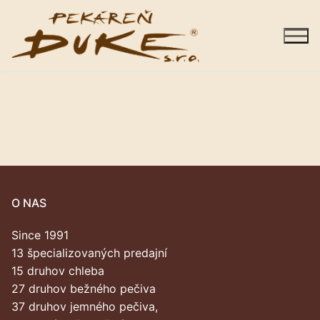
Preskočiť
na
obsah
Sortiment
Predajne
O NAS
Galéria
Since 1991
Kariéra
13 špecializovaných predajní
15 druhov chleba
O nás
27 druhov bežného pečiva
37 druhov jemného pečiva,
Kontakty