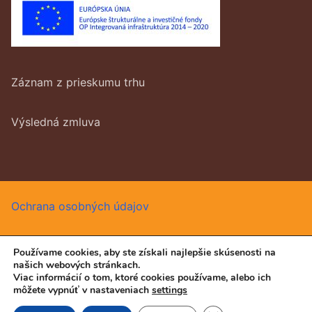
Záznam z prieskumu trhu
Výsledná zmluva
Ochrana osobných údajov
Používame cookies, aby ste získali najlepšie skúsenosti na
našich webových stránkach.
Všetký práva vyhradené © 2026 DUKE, s.r.o.
Viac informácií o tom, ktoré cookies používame, alebo ich
môžete vypnúť v nastaveniach
settings