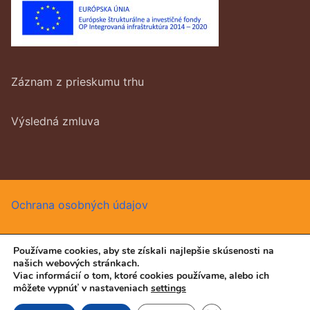
Záznam z prieskumu trhu
Výsledná zmluva
Ochrana osobných údajov
Používame cookies, aby ste získali najlepšie skúsenosti na
našich webových stránkach.
Všetký práva vyhradené © 2026 DUKE, s.r.o.
Viac informácií o tom, ktoré cookies používame, alebo ich
môžete vypnúť v nastaveniach
settings