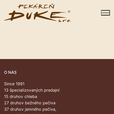
Preskočiť
na
obsah
Sortiment
Predajne
O NAS
Galéria
Since 1991
Kariéra
13 špecializovaných predajní
15 druhov chleba
O nás
27 druhov bežného pečiva
37 druhov jemného pečiva,
Kontakty