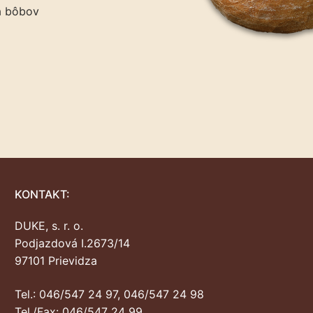
a bôbov
KONTAKT:
DUKE, s. r. o.
Podjazdová I.2673/14
97101 Prievidza
Tel.: 046/547 24 97, 046/547 24 98
Tel./Fax: 046/547 24 99