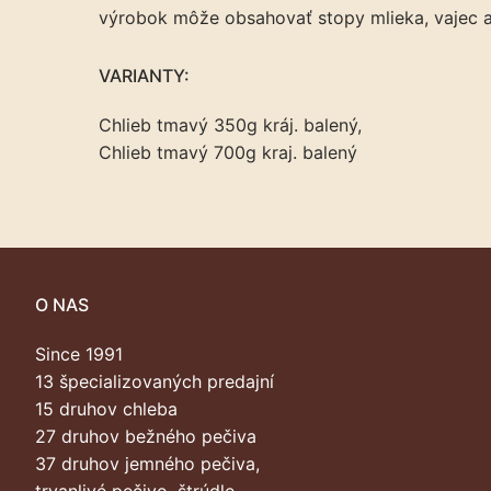
výrobok môže obsahovať stopy mlieka, vajec 
VARIANTY:
Chlieb tmavý 350g kráj. balený,
Chlieb tmavý 700g kraj. balený
O NAS
Since 1991
13 špecializovaných predajní
15 druhov chleba
27 druhov bežného pečiva
37 druhov jemného pečiva,