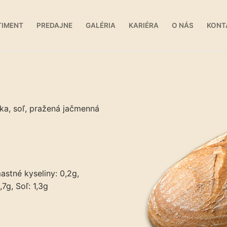
TIMENT
PREDAJNE
GALÉRIA
KARIÉRA
O NÁS
KONT
ka, soľ, pražená jačmenná
astné kyseliny: 0,2g,
,7g, Soľ: 1,3g