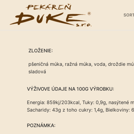
Preskočiť
na
SOR
obsah
ZLOŽENIE:
pšeničná múka, ražná múka, voda, droždie mú
Sortiment
sladová
Predajne
VÝŽIVOVE ÚDAJE NA 100G VÝROBKU:
Galéria
Energia: 859kj/203kcal, Tuky: 0,9g, nasýtené m
Kariéra
Sacharidy: 43g z toho cukry: 1,4g, Bielkoviny: 6
O nás
POZNÁMKA:
Kontakty