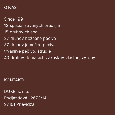
O NAS
Since 1991
13 špecializovaných predajní
15 druhov chleba
27 druhov bežného pečiva
37 druhov jemného pečiva,
trvanlivé pečivo, štrúdle
40 druhov domácich zákuskov vlastnej výroby
KONTAKT:
DUKE, s. r. o.
Podjazdová I.2673/14
97101 Prievidza