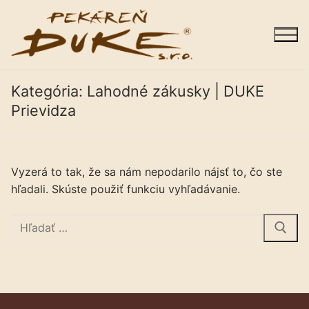
Preskočiť
na
obsah
Kategória:
Lahodné zákusky | DUKE
Prievidza
Sortiment
Vyzerá to tak, že sa nám nepodarilo nájsť to, čo ste
Predajne
hľadali. Skúste použiť funkciu vyhľadávanie.
Galéria
Hľadať:
Kariéra
O nás
Kontakty